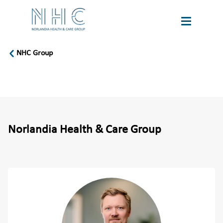
NHC Group
book
Karriere
a
tour
Language
Om oss
Norlandia Health & Care Group
Bærekraft
Velferdspodden
Velferdsbloggen