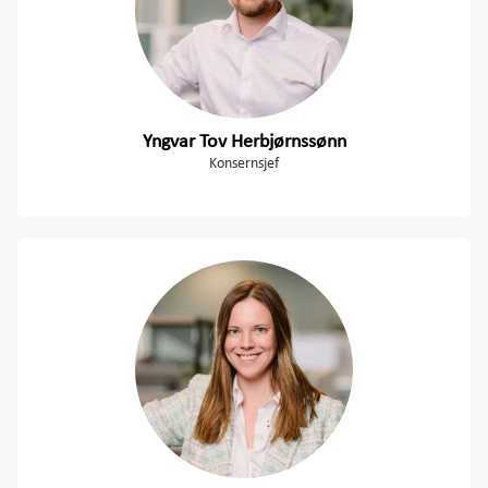
Investor
Arendalsuka program
Yngvar Tov Herbjørnssønn
Kontakt
Konsernsjef