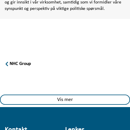
og gir innsikt i vår virksomhet, samtidig som vi formidler våre 
Investor
synspunkt og perspektiv på viktige politiske spørsmål.
Arendalsuka program
Kontakt
NHC Group
Velferdsbloggen
Vis mer