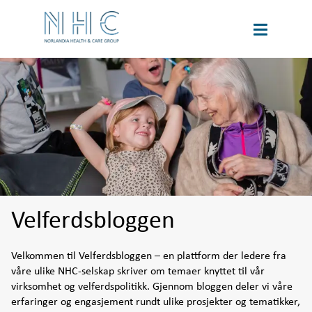
book
Karriere
a
tour
Language
Om oss
Bærekraft
Velferdsbloggen
Velferdspodden
Velkommen til Velferdsbloggen – en plattform der ledere fra 
våre ulike NHC-selskap skriver om temaer knyttet til vår 
virksomhet og velferdspolitikk. Gjennom bloggen deler vi våre 
Velferdsbloggen
erfaringer og engasjement rundt ulike prosjekter og tematikker, 