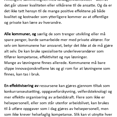
det går utover kvaliteten eller vilkårene til de ansatte. Og da er
det ikke tatt hensyn til de mange positive effektene på både
kvalitet og kostnader som ytterligere kommer av at offentlige
og private kan lære av hverandre.
Alle kommuner, og
særlig de som trenger utvikling eller må
spare penger, burde samarbeide mer med private aktører. For
selv om kommunene har ansvaret, betyr det ikke at de må gjøre
alt selv. De kan bruke spesialiserte underleverandører som
tilfører kompetanse, effektivitet og nye løsninger.
Mange av løsningene finnes allerede. Kommunene må bare
slippe innovasjonskreftene løs og gi rom for at løsningene som
finnes, kan tas i bruk.
En effektivisering av
ressursene kan gjøres gjennom tiltak som
konkurranseutsetting, oppgaveforskyvning, velferdsteknologi og
mer effektiv organisering av arbeidskraft. Flere som ikke er
helsepersonell, eller som står utenfor arbeidslivet, kan brukes
til å utføre oppgaver som i dag gjøres av helsepersonell, men
som ikke krever helsefaglig kompetanse. Slik kan vi utnytte hver