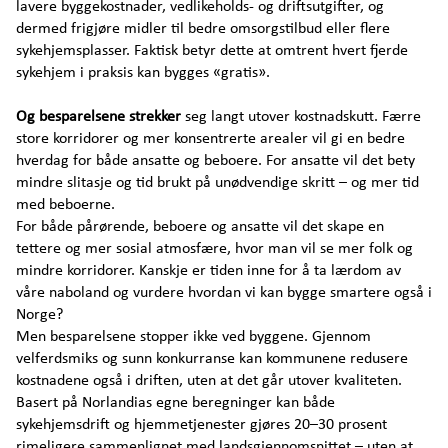
lavere byggekostnader, vedlikeholds- og driftsutgifter, og
dermed frigjøre midler til bedre omsorgstilbud eller flere
sykehjemsplasser. Faktisk betyr dette at omtrent hvert fjerde
sykehjem i praksis kan bygges «gratis».
Og besparelsene strekker
seg langt utover kostnadskutt. Færre
store korridorer og mer konsentrerte arealer vil gi en bedre
hverdag for både ansatte og beboere. For ansatte vil det bety
mindre slitasje og tid brukt på unødvendige skritt – og mer tid
med beboerne.
For både pårørende, beboere og ansatte vil det skape en
tettere og mer sosial atmosfære, hvor man vil se mer folk og
mindre korridorer. Kanskje er tiden inne for å ta lærdom av
våre naboland og vurdere hvordan vi kan bygge smartere også i
Norge?
Men besparelsene stopper ikke ved byggene. Gjennom
velferdsmiks og sunn konkurranse kan kommunene redusere
kostnadene også i driften, uten at det går utover kvaliteten.
Basert på Norlandias egne beregninger kan både
sykehjemsdrift og hjemmetjenester gjøres 20–30 prosent
rimeligere sammenlignet med landsgjennomsnittet – uten at