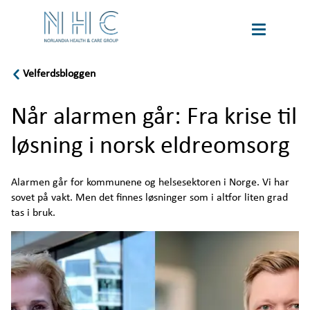
Velferdsbloggen
book
Karriere
a
Når alarmen går: Fra krise til
tour
Language
løsning i norsk eldreomsorg
Om oss
Alarmen går for kommunene og helsesektoren i Norge. Vi har 
sovet på vakt. Men det finnes løsninger som i altfor liten grad 
Bærekraft
tas i bruk.
Velferdspodden
Velferdsbloggen