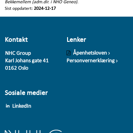
Bekkemellem (adm.dir. i NHO Geneo).
Sist oppdatert:
2024-12-17
Kontakt
Lenker
Åpenhetsloven
NHC Group
Karl Johans gate 41
Personvernerklæring
0162 Oslo
Sosiale medier
LinkedIn