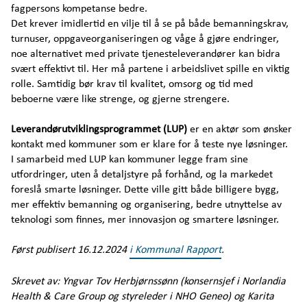
fagpersons kompetanse bedre.
Det krever imidlertid en vilje til å se på både bemanningskrav,
turnuser, oppgaveorganiseringen og våge å gjøre endringer,
noe alternativet med private tjenesteleverandører kan bidra
svært effektivt til. Her må partene i arbeidslivet spille en viktig
rolle. Samtidig bør krav til kvalitet, omsorg og tid med
beboerne være like strenge, og gjerne strengere.
Leverandørutviklingsprogrammet (LUP)
er en aktør som ønsker
kontakt med kommuner som er klare for å teste nye løsninger.
I samarbeid med LUP kan kommuner legge fram sine
utfordringer, uten å detaljstyre på forhånd, og la markedet
foreslå smarte løsninger. Dette ville gitt både billigere bygg,
mer effektiv bemanning og organisering, bedre utnyttelse av
teknologi som finnes, mer innovasjon og smartere løsninger.
Først publisert 16.12.2024
i Kommunal Rapport
.
Skrevet av: Yngvar Tov Herbjørnssønn (konsernsjef i Norlandia
Health & Care Group og styreleder i NHO Geneo) og Karita