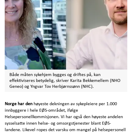
Investor
Arendalsuka program
Kontakt
Både måten sykehjem bygges og driftes på, kan
effektiviseres betydelig, skriver Karita Bekkemellem (NHO
Geneo) og Yngvar Tov Herbjørnssønn (NHC).
Norge har den
høyeste dekningen av sykepleiere per 1.000
innbyggere i hele EØS-området, ifølge
Helsepersonellkommisjonen. Vi har også den høyeste andelen
sysselsatte innen helse- og omsorgstjenester blant EØS-
landene. Likevel ropes det varsku om mangel på helsepersonell