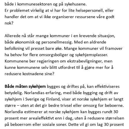
både i kommunesektoren og på sykehusene.
Er problemet virkelig at vi har for lite helsepersonell, eller
handler det om at vi ikke organiserer ressursene våre godt
nok?
Allerede nå står mange kommuner i en krevende situasjon,
både økonomisk og personellmessig. Med en aldrende
befolkning vil presset bare øke. Mange kommuner vil framover
ha behov for flere omsorgsboliger og sykehjemsplasser.
Kommunene ber regjeringen om ekstrabevilgninger, men
kunne kommunene selv blitt utfordret til å gjøre mer for å
redusere kostnadene sine?
Både måten sykehjem
bygges og driftes på, kan effektiviseres
betydelig. Norlandias erfaring, med både bygging og drift av
sykehjem i Sverige og Finland, viser at norske sykehjem er langt
større – uten at det gir bedre trivsel eller omsorg for beboerne.
Norlandia estimerer at norske sykehjem kan bygges rundt 30
prosent mer arealeffektivt enn i dag, uten å redusere størrelsen
på beboerrom eller sosiale soner. Dette vil gi om lag 30 prosent