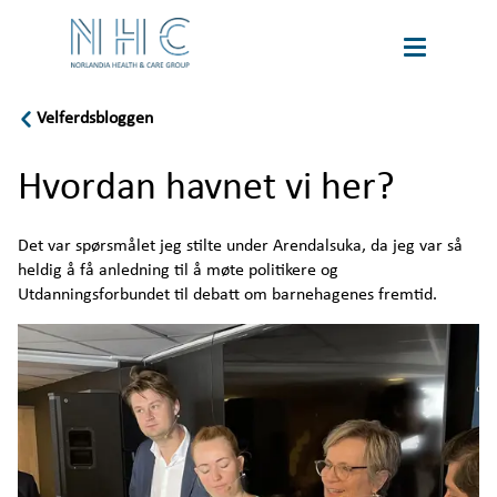
Velferdsbloggen
book
Karriere
a
Hvordan havnet vi her?
tour
Language
Det var spørsmålet jeg stilte under Arendalsuka, da jeg var så 
Om oss
heldig å få anledning til å møte politikere og 
Utdanningsforbundet til debatt om barnehagenes fremtid.
Bærekraft
Velferdspodden
Velferdsbloggen