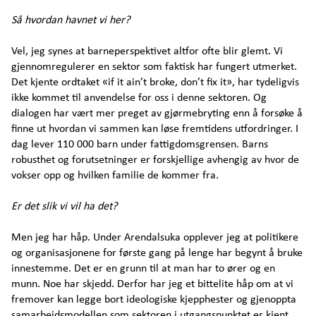
Så hvordan havnet vi her?
Vel, jeg synes at barneperspektivet altfor ofte blir glemt. Vi
gjennomregulerer en sektor som faktisk har fungert utmerket.
Det kjente ordtaket «if it ain’t broke, don’t fix it», har tydeligvis
ikke kommet til anvendelse for oss i denne sektoren. Og
dialogen har vært mer preget av gjørmebryting enn å forsøke å
finne ut hvordan vi sammen kan løse fremtidens utfordringer. I
dag lever 110 000 barn under fattigdomsgrensen. Barns
robusthet og forutsetninger er forskjellige avhengig av hvor de
vokser opp og hvilken familie de kommer fra.
Er det slik vi vil ha det?
Men jeg har håp. Under Arendalsuka opplever jeg at politikere
og organisasjonene for første gang på lenge har begynt å bruke
innestemme. Det er en grunn til at man har to ører og en
munn. Noe har skjedd. Derfor har jeg et bittelite håp om at vi
fremover kan legge bort ideologiske kjepphester og gjenoppta
samarbeidsmodellen som sektoren i utgangspunktet er kjent