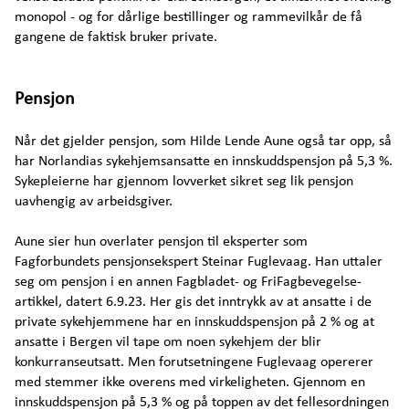
monopol - og for dårlige bestillinger og rammevilkår de få
gangene de faktisk bruker private.
Pensjon
Når det gjelder pensjon, som Hilde Lende Aune også tar opp, så
har Norlandias sykehjemsansatte en innskuddspensjon på 5,3 %.
Sykepleierne har gjennom lovverket sikret seg lik pensjon
uavhengig av arbeidsgiver.
Aune sier hun overlater pensjon til eksperter som
Fagforbundets pensjonsekspert Steinar Fuglevaag. Han uttaler
seg om pensjon i en annen Fagbladet- og FriFagbevegelse-
artikkel, datert 6.9.23. Her gis det inntrykk av at ansatte i de
private sykehjemmene har en innskuddspensjon på 2 % og at
ansatte i Bergen vil tape om noen sykehjem der blir
konkurranseutsatt. Men forutsetningene Fuglevaag opererer
med stemmer ikke overens med virkeligheten. Gjennom en
innskuddspensjon på 5,3 % og på toppen av det fellesordningen