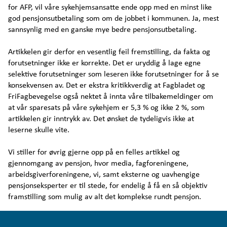
for AFP, vil våre sykehjemsansatte ende opp med en minst like
god pensjonsutbetaling som om de jobbet i kommunen. Ja, mest
sannsynlig med en ganske mye bedre pensjonsutbetaling.
Artikkelen gir derfor en vesentlig feil fremstilling, da fakta og
forutsetninger ikke er korrekte. Det er uryddig å lage egne
selektive forutsetninger som leseren ikke forutsetninger for å se
konsekvensen av. Det er ekstra kritikkverdig at Fagbladet og
FriFagbevegelse også nektet å innta våre tilbakemeldinger om
at vår sparesats på våre sykehjem er 5,3 % og ikke 2 %, som
artikkelen gir inntrykk av. Det ønsket de tydeligvis ikke at
leserne skulle vite.
Vi stiller for øvrig gjerne opp på en felles artikkel og
gjennomgang av pensjon, hvor media, fagforeningene,
arbeidsgiverforeningene, vi, samt eksterne og uavhengige
pensjonseksperter er til stede, for endelig å få en så objektiv
framstilling som mulig av alt det komplekse rundt pensjon.