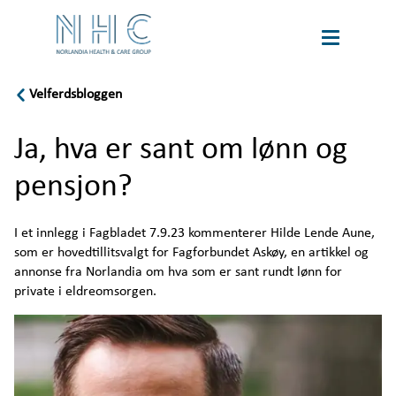
Velferdsbloggen
book
Karriere
a
Ja, hva er sant om lønn og
tour
Language
pensjon?
Om oss
I et innlegg i Fagbladet 7.9.23 kommenterer Hilde Lende Aune, 
som er hovedtillitsvalgt for Fagforbundet Askøy, en artikkel og 
Bærekraft
annonse fra Norlandia om hva som er sant rundt lønn for 
private i eldreomsorgen.
Velferdspodden
Velferdsbloggen