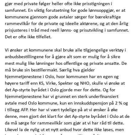
gjør med private følger heller ofte ikke prisstigningen i
samfunnet. En viktig forutsetning for gode lønnsoppgjør, er at
kommunene gjennom gode avtaler sørger for bærekraftige
rammevilkår for de private og ideelle aktørene, og at den årlig
prisjusteres i tråd med reell lønns- og prisutvikling i samfunnet.
Det er ofte ikke tilfellet.
Vi ønsker at kommunene skal bruke alle tilgjengelige verktøy i
anbudsbestillingene for å gjøre alt som er mulig for å sikre
mest mulig like lønninger hos offentlige og private ansatte. De
må bruke sin bestillermakt. Særlig hva gjelder
hjemmetjenestene i Oslo, hvor kommunen har en egen og
høyere tariff enn KS, Virke, Spekter og NHO, skulle vi ønske at
det Ap-styrte byrådet i Oslo gjorde mer for dette. Og for
hjemmetjenestene har vi grunnet en sterk underfinansiert
avtale med Oslo kommune, kun en innskuddspensjon på 2 % og
i tillegg AFP. Her har vi vært tydelige på at vi ønsker å øke
denne, men gjort det klart for det Ap-styrte byrådet i Oslo at de
da må sørge for rammevilkår som gjør at vi har råd til dette.
Likevel la de nylig ut et nytt anbud hvor dette ikke løses, men