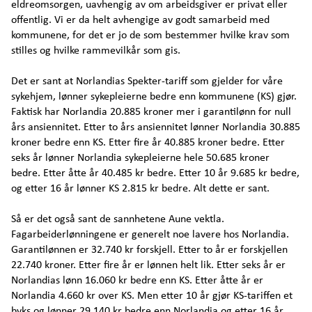
eldreomsorgen, uavhengig av om arbeidsgiver er privat eller
offentlig. Vi er da helt avhengige av godt samarbeid med
kommunene, for det er jo de som bestemmer hvilke krav som
stilles og hvilke rammevilkår som gis.
Det er sant at Norlandias Spekter-tariff som gjelder for våre
sykehjem, lønner sykepleierne bedre enn kommunene (KS) gjør.
Faktisk har Norlandia 20.885 kroner mer i garantilønn for null
års ansiennitet. Etter to års ansiennitet lønner Norlandia 30.885
kroner bedre enn KS. Etter fire år 40.885 kroner bedre. Etter
seks år lønner Norlandia sykepleierne hele 50.685 kroner
bedre. Etter åtte år 40.485 kr bedre. Etter 10 år 9.685 kr bedre,
og etter 16 år lønner KS 2.815 kr bedre. Alt dette er sant.
Så er det også sant de sannhetene Aune vektla.
Fagarbeiderlønningene er generelt noe lavere hos Norlandia.
Garantilønnen er 32.740 kr forskjell. Etter to år er forskjellen
22.740 kroner. Etter fire år er lønnen helt lik. Etter seks år er
Norlandias lønn 16.060 kr bedre enn KS. Etter åtte år er
Norlandia 4.660 kr over KS. Men etter 10 år gjør KS-tariffen et
byks og lønner 29.140 kr bedre enn Norlandia og etter 16 år