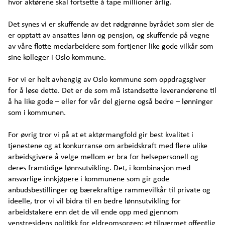
hvor aktørene skal fortsette å tape millioner årlig.
Det synes vi er skuffende av det rødgrønne byrådet som sier de
er opptatt av ansattes lønn og pensjon, og skuffende på vegne
av våre flotte medarbeidere som fortjener like gode vilkår som
sine kolleger i Oslo kommune.
For vi er helt avhengig av Oslo kommune som oppdragsgiver
for å løse dette. Det er de som må istandsette leverandørene til
å ha like gode – eller for vår del gjerne også bedre – lønninger
som i kommunen.
For øvrig tror vi på at et aktørmangfold gir best kvalitet i
tjenestene og at konkurranse om arbeidskraft med flere ulike
arbeidsgivere å velge mellom er bra for helsepersonell og
deres framtidige lønnsutvikling. Det, i kombinasjon med
ansvarlige innkjøpere i kommunene som gir gode
anbudsbestillinger og bærekraftige rammevilkår til private og
ideelle, tror vi vil bidra til en bedre lønnsutvikling for
arbeidstakere enn det de vil ende opp med gjennom
venstresidens politikk for eldreomsorgen; et tilnærmet offentlig