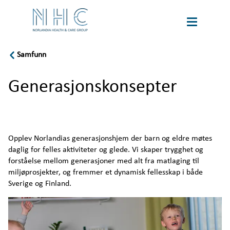
Samfunn
book
Karriere
a
Generasjonskonsepter
tour
Language
Om oss
Opplev Norlandias generasjonshjem der barn og eldre møtes 
daglig for felles aktiviteter og glede. Vi skaper trygghet og 
Bærekraft
forståelse mellom generasjoner med alt fra matlaging til 
miljøprosjekter, og fremmer et dynamisk fellesskap i både 
Virksomhetsstyring
Sverige og Finland.
Samfunn