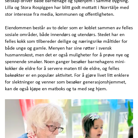
selskap driver både barnehage og sykehjem i samme bygning.
Velferdspodden
Lilla og Stora Rospiggen har blitt godt mottatt i Norrtälje med
stor interesse fra media, kommunen og offentligheten.
Velferdsbloggen
Eiendommen består av to deler som er koblet sammen av felles
sosiale områder, både innendørs og utendørs. Stedet har en
Investor
felles kokk som tilbereder deilige og næringsrike måltider for
både unge og gamle. Menyen har sine røtter i svensk
husmannskost, men det er også muligheter for å prøve nye og
Arendalsuka program
spennende smaker. Noen ganger besøker barnehagens mini-
kokker de eldre for å servere maten til de eldre, og felles
bakeøkter er en populær aktivitet. For å gjøre livet litt enklere
Kontakt
for slektninger og venner som besøker generasjonshjemmet,
kan de også kjøpe en matboks og ta med seg hjem.