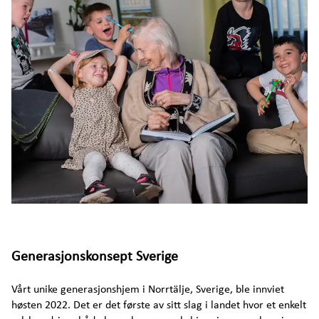
Samarbeid med NAV for å tilby jobbtrening
Sveriges første sykehjem med yogaprofil
Bevegelsesglede i fokus
Generasjonskonsepter
Samfunnsansvar i en tid preget av flukt fra Ukraina
En ny forståelse av hvordan en
barnevernsinstitusjon kan være
Generasjonskonsept Sverige
Gir ukrainske fotballjenter en pause fra
krigen
Vårt unike generasjonshjem i Norrtälje, Sverige, ble innviet
høsten 2022. Det er det første av sitt slag i landet hvor et enkelt