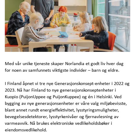
Med vår unike tjeneste skaper Norlandia et godt liv hver dag
for noen av samfunnets viktigste individer – barn og eldre.
I Finland åpnet vi tre nye Generasjonskonsept-enheter i 2022 og
2023. Nå har Finland to nye generasjonskonseptenheter i
Kuopio (PuijonUppee og PuijonKuppee) og én i Helsinki. Ved
bygging av nye generasjonsenheter er våre valg miljøbevisste,
blant annet rundt energieffektivitet, lysstyringsmuligheter,
bevegelsesdetektorer, lysstyrkenivåer og fjernavlesning av
varmeavvik. Nå brukes elektroniske vedlikeholdsbøker i
eiendomsvedlikehold.