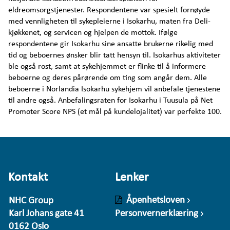
eldreomsorgstjenester. Respondentene var spesielt fornøyde
med vennligheten til sykepleierne i Isokarhu, maten fra Deli-
kjøkkenet, og servicen og hjelpen de mottok. Ifølge
respondentene gir Isokarhu sine ansatte brukerne rikelig med
tid og beboernes ønsker blir tatt hensyn til. Isokarhus aktiviteter
ble også rost, samt at sykehjemmet er flinke til å informere
beboerne og deres pårørende om ting som angår dem. Alle
beboerne i Norlandia Isokarhu sykehjem vil anbefale tjenestene
til andre også. Anbefalingsraten for Isokarhu i Tuusula på Net
Promoter Score NPS (et mål på kundelojalitet) var perfekte 100.
Kontakt
Lenker
Åpenhetsloven
NHC Group
Karl Johans gate 41
Personvernerklæring
0162 Oslo