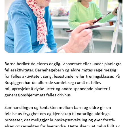
Barna beriker de eldres dagligliv spontant eller under planlagte
fellesaktiviteter. Barnehagebarn og eldre møtes regelmessig
for felles aktiviteter, sang, lesestunder eller treningsklasser. På
Rospiggen har de allerede samlet seg rundt et felles
miljøprosjekt: å dyrke urter og andre spennende planter i
genera­sjonshjemmets felles drivhus.
Samhandlingen og kontakten mellom barn og eldre gir en
følelse av trygghet om og kjennskap til naturlige aldrings­
prosesser, det muliggjør kunnskapsutveksling og øker forstå­
elsen og respekten for hverandre. Dette skjer i et miljø fullt av