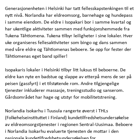
Generasjonenheten i Helsinki har tatt fellesskapstenkingen til et
nytt nivå. Norlandia har eldreomsorg, barnehage og hundepass
i samme eiendom. De eldre i Isopakari bor i samme kvartal og
har ukentlige aktiviteter sammen med funksjonshemmede fra
Tukena Tähtiomena. Tukena tilbyr leiligheter i sine lokaler. Hver
uke organiseres fellesaktiviteter som bingo og dans sammen
med våre eldre og Tähtiomenas beboere. Se opp for fester der
Tähtiomenas eget band spiller!
Isopakaris lokaler i Helsinki tilbyr litt luksus til beboerne. De
eldre kan nyte en badstue og slappe av etterpå mens de ser på
peisen (gassfyrt) i et tilstøtende rom. Andre tilgjengelige
tjenester inkluderer massasje, treningsstudio og sanserom.
Gårdsområdet har hage og utstyr for mobilitetstrening.
Norlandia Isokarhu i Tuusula rangerte øverst i THLs
(Folkehelseinstituttet i Finland) kundetilfredshetsundersøkelse
av eldreomsorgstjenester i regionen Sentral-Uusimaa. Beboere
i Norlandia Isokarhu evaluerte tjenesten de mottar i den
nasjonale kundetilfredshetsundersøkelsen for