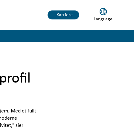
book
Karriere
Language
a
tour
rofil
jem. Med et fullt 
moderne 
tet," sier 