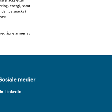
ike snacks etter
æring, energi, samt
deilige snacks i
 bær.
 med åpne armer av
Sosiale medier
LinkedIn