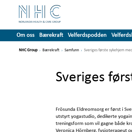
Om oss
Bærekraft
Velferdspodden
Velferd
NHC Group
Bærekraft
Samfunn
Sveriges første sykehjem med
Sveriges før
Frösunda Eldreomsorg er først i Sver
utstyrt yogastudio, dedikerte yogai
treningsform som vil gagne både krop