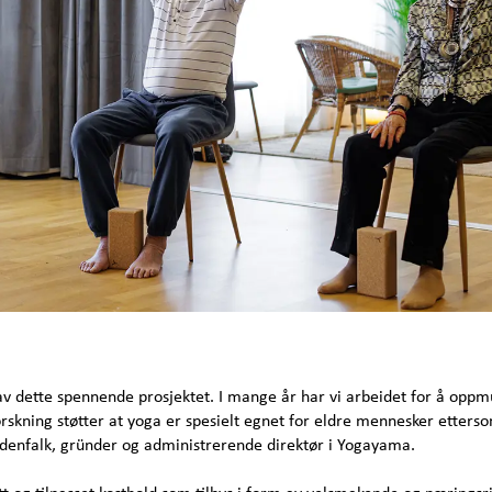
av dette spennende prosjektet. I mange år har vi arbeidet for å oppmun
rskning støtter at yoga er spesielt egnet for eldre mennesker etters
rdenfalk, gründer og administrerende direktør i Yogayama.