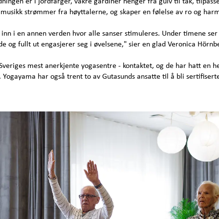
dningen er i jordfarger, vakre gardiner henger fra gulv til tak, tilpass
 musikk strømmer fra høyttalerne, og skaper en følelse av ro og har
e inn i en annen verden hvor alle sanser stimuleres. Under timene ser
de og fullt ut engasjerer seg i øvelsene," sier en glad Veronica Hörnb
 Sveriges mest anerkjente yogasentre - kontaktet, og de har hatt en h
 Yogayama har også trent to av Gutasunds ansatte til å bli sertifisert