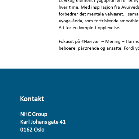
Et viktig element i yogaprofilen er et n
hver time. Med inspirasjon fra Ayurved
forbedrer det mentale velværet. I samar
«yoga-ånd», som forfriskende smoothies
Alt for en komplett opplevelse.
Fokuset på «Nærvær – Mening – Harmoni
beboere, pårørende og ansatte. Fordi yo
Kontakt
NHC Group
Karl Johans gate 41
0162 Oslo