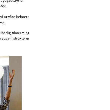
et yogautstyr er
moni.
 vi at våre beboere
erg.
elhetlig tilnærming
e yoga-instruktører