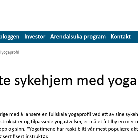
sbloggen
Investor
Arendalsuka program
Kontakt
 yogaprofil
ste sykehjem med yogap
ige med å lansere en fullskala yogaprofil ved ett av sine sykeh
nstruktører og tilpassede yogaøvelser, er målet å tilby en mer 
p og sinn. "Yogatimene har raskt blitt vår mest populære aktivi