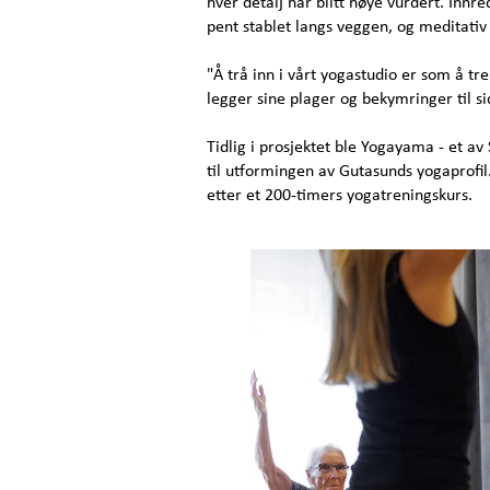
hver detalj har blitt nøye vurdert. Innre
pent stablet langs veggen, og meditativ
"Å trå inn i vårt yogastudio er som å tr
legger sine plager og bekymringer til si
Tidlig i prosjektet ble Yogayama - et av
til utformingen av Gutasunds yogaprofil.
etter et 200-timers yogatreningskurs.