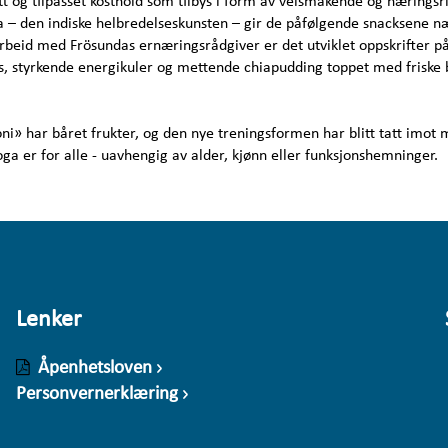
ytt og tilpasset kosthold som tilbys i form av velsmakende og næringsr
a – den indiske helbredelseskunsten – gir de påfølgende snacksene n
beid med Frösundas ernæringsrådgiver er det utviklet oppskrifter på 
, styrkende energikuler og mettende chiapudding toppet med friske
» har båret frukter, og den nye treningsformen har blitt tatt imot
ga er for alle - uavhengig av alder, kjønn eller funksjonshemninger.
Lenker
Åpenhetsloven
Personvernerklæring