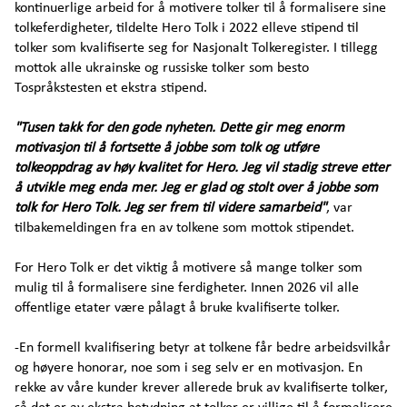
kontinuerlige arbeid for å motivere tolker til å formalisere sine
tolkeferdigheter, tildelte Hero Tolk i 2022 elleve stipend til
tolker som kvalifiserte seg for Nasjonalt Tolkeregister. I tillegg
mottok alle ukrainske og russiske tolker som besto
Tospråkstesten et ekstra stipend.
"Tusen takk for den gode nyheten. Dette gir meg enorm
motivasjon til å fortsette å jobbe som tolk og utføre
tolkeoppdrag av høy kvalitet for Hero. Jeg vil stadig streve etter
å utvikle meg enda mer. Jeg er glad og stolt over å jobbe som
tolk for Hero Tolk. Jeg ser frem til videre samarbeid"
, var
tilbakemeldingen fra en av tolkene som mottok stipendet.
For Hero Tolk er det viktig å motivere så mange tolker som
mulig til å formalisere sine ferdigheter. Innen 2026 vil alle
offent­lige etater være pålagt å bruke kvalifiserte tolker.
-En formell kvalifisering betyr at tolkene får bedre arbeidsvilkår
og høyere honorar, noe som i seg selv er en motivasjon. En
rekke av våre kunder krever allerede bruk av kvalifiserte tolker,