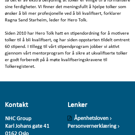
så det er av ekstra betydning at tolker er villige til å formalisere
sine ferdigheter. Vi finner det meningsfullt å hjelpe tolker som
ønsker å bli mer profesjonelle ved å bli kvalifisert, forklarer
Ragna Sand Starheim, leder for Hero Tolk.
Siden 2010 har Hero Tolk hatt en stipendordning for å motivere
tolker til å bli kvalifisert, og har siden oppstarten tildelt omtrent
60 stipend. I tillegg til vårt stipendprogram jobber vi aktivt
gjennom vårt mentorprogram for å sikre at ukvalifiserte tolker
er godt forberedt på å møte kvalifiseringskravene til
Tolkeregisteret.
Kontakt
Lenker
Åpenhetsloven
NHC Group
Karl Johans gate 41
Personvernerklæring
0162 Oslo