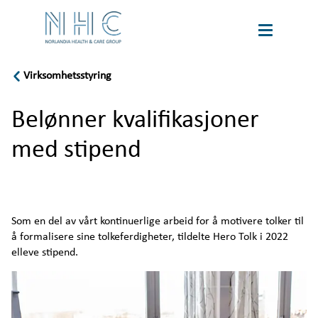
Virksomhetsstyring
book
Karriere
a
Belønner kvalifikasjoner
tour
Language
med stipend
Om oss
Bærekraft
Som en del av vårt kontinuerlige arbeid for å motivere tolker til 
å formalisere sine tolkeferdigheter, tildelte Hero Tolk i 2022 
Virksomhetsstyring
elleve stipend.
Belønner kvalifikasjoner med stipend